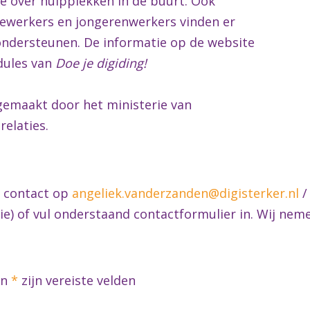
tie over hulpplekken in de buurt. Ook
ewerkers en jongerenwerkers vinden er
ndersteunen. De informatie op de website
dules van
Doe je digiding!
gemaakt door het ministerie van
relaties.
n contact op
angeliek.vanderzanden@digisterker.nl
/
e) of vul onderstaand contactformulier in. Wij nem
en
*
zijn vereiste velden