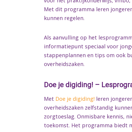
voor het praktijkonderwijs, vmbo
Met dit programma leren jongeren 
kunnen regelen.
Als aanvulling op het lesprogram
informatiepunt speciaal voor jonger
stappenplannen en tips om ook bui
overheidszaken.
Doe je digiding! – Lespro
Met
Doe je digiding!
leren jongeren
overheidszaken zelfstandig kunnen
zorgtoeslag. Onmisbare kennis, ni
toekomst. Het programma biedt mé