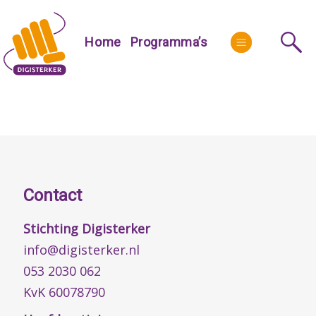
Skip
to
More
Home
Programma’s
content
Contact
Stichting Digisterker
info@digisterker.nl
053 2030 062
KvK 60078790