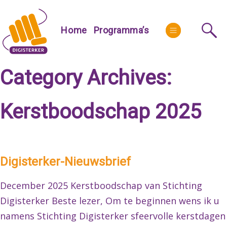
Skip
to
More
Home
Programma’s
content
Category Archives:
Kerstboodschap 2025
Digisterker-Nieuwsbrief
December 2025 Kerstboodschap van Stichting
Digisterker Beste lezer, Om te beginnen wens ik u
namens Stichting Digisterker sfeervolle kerstdagen