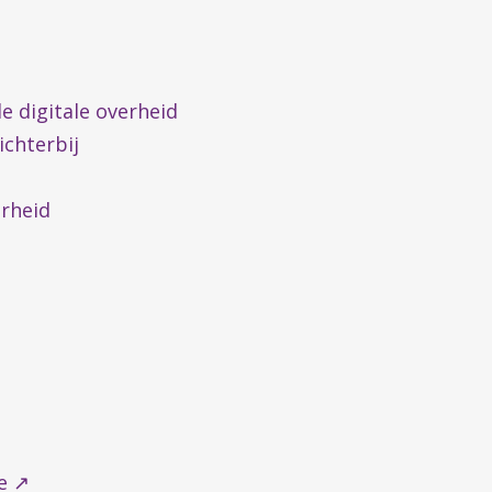
e digitale overheid
dichterbij
erheid
ie ↗