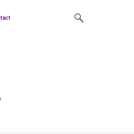
tact
n