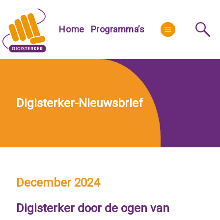
Skip
to
More
Home
Programma’s
content
Digisterker-Nieuwsbrief
December 2024
Digisterker
door de ogen van