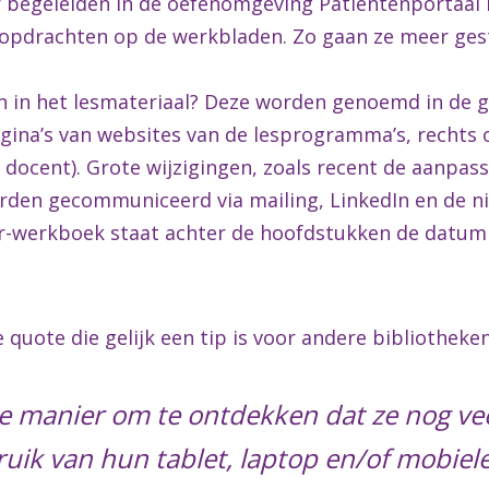
er begeleiden in de oefenomgeving Patiëntenportaal 
e opdrachten op de werkbladen. Zo gaan ze meer ge
ijn in het lesmateriaal? Deze worden genoemd in de 
pagina’s van websites van de lesprogramma’s, rechts
ls docent). Grote wijzigingen, zoals recent de aanpas
orden gecommuniceerd via mailing, LinkedIn en de ni
er-werkboek staat achter de hoofdstukken de datum
quote die gelijk een tip is voor andere bibliotheken
 de manier om te ontdekken dat ze nog vee
uik van hun tablet, laptop en/of mobiele