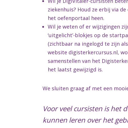
Wil je DigiVitaler-cursisten bet
ziekenhuis? Houd ze erbij via d
het oefenportaal heen.
Wil je weten of er wijzigingen z
‘uitgelicht’-blokjes op de start
(zichtbaar na ingelogd te zijn a
website digisterkercursus.nl, w
samenstellen van het Digisterk
het laatst gewijzigd is.
We sluiten graag af met een mooie 
Voor veel cursisten is het
kunnen leren over het gebr