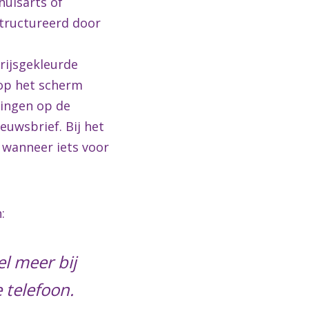
huisarts of
structureerd door
grijsgekleurde
 op het scherm
singen op de
euwsbrief. Bij het
 wanneer iets voor
:
l meer bij
 telefoon.