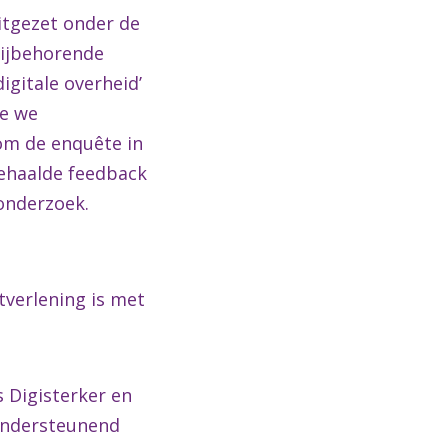
itgezet onder de
bijbehorende
igitale overheid’
ie we
om de enquête in
pgehaalde feedback
onderzoek.
tverlening is met
 Digisterker en
 ondersteunend