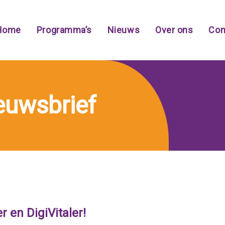
Home
Programma’s
Nieuws
Over ons
Con
ieuwsbrief
r en DigiVitaler!