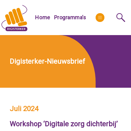
Skip
to
More
Home
Programma’s
content
Digisterker-Nieuwsbrief
Juli 2024
Workshop ‘Digitale zorg dichterbij’