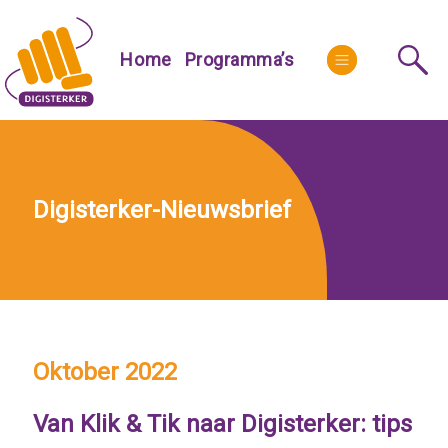
Skip
to
More
Home
Programma’s
content
Digisterker-Nieuwsbrief
Oktober 2022
Van Klik & Tik naar Digisterker
: tips