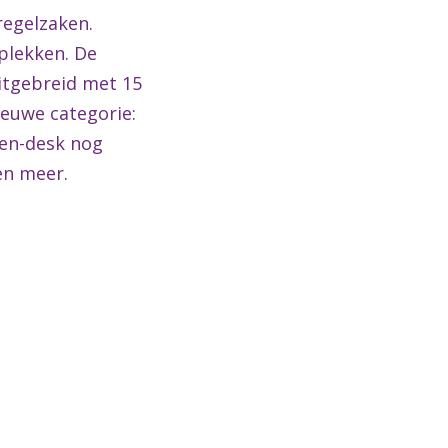
regelzaken.
pplekken. De
uitgebreid met 15
ieuwe categorie:
gen-desk nog
en meer.