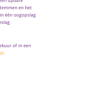
 een update
 stemmen en het
 in één oogopslag
eslag.
ekuur of in een
st
.