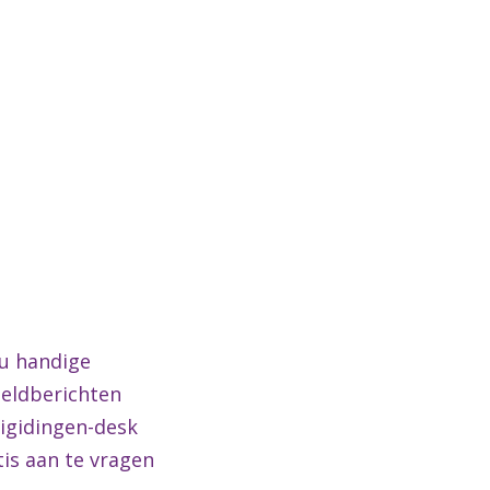
 u handige
eeldberichten
Digidingen-desk
tis aan te vragen