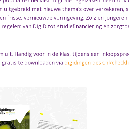
e populaire checklist ‘Digitale regelzaken’ heeft ook
leen uitgebreid met nieuwe thema’s over verzekeren,
en frisse, vernieuwde vormgeving. Zo zien jongeren
n regelen: van DigiD tot studiefinanciering en zorgto
 uit. Handig voor in de klas, tijdens een inloopspre
is gratis te downloaden via
digidingen-desk.nl/checkli