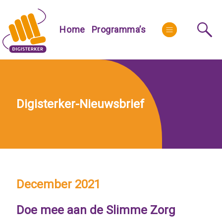
Skip
to
More
Home
Programma’s
content
Digisterker-Nieuwsbrief
December 2021
Doe mee aan de Slimme Zorg