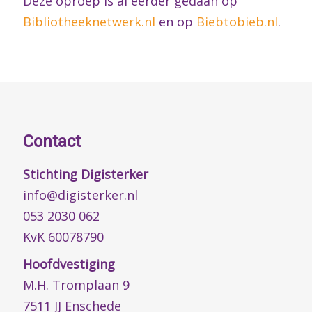
Deze oproep is al eerder gedaan op
Bibliotheeknetwerk.nl
en op
Biebtobieb.nl
.
Contact
Stichting Digisterker
info@digisterker.nl
053 2030 062
KvK 60078790
Hoofdvestiging
M.H. Tromplaan 9
7511 JJ Enschede