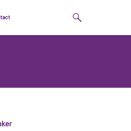
tact
nker