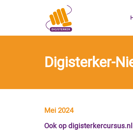
Skip
to
content
Digisterker-N
Mei 2024
Ook op digisterkercursus.nl