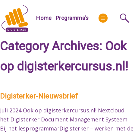
Skip
to
More
Home
Programma’s
content
Category Archives:
Ook
op digisterkercursus.nl!
Digisterker-Nieuwsbrief
Juli 2024 Ook op digisterkercursus.nl! Nextcloud,
het Digisterker Document Management Systeem
Bij het lesprogramma ‘Digisterker – werken met de