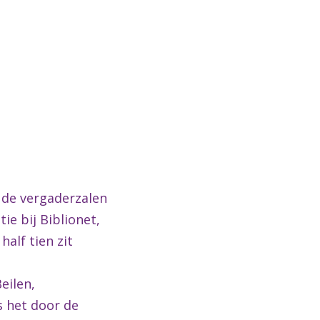
 de vergaderzalen
e bij Biblionet,
alf tien zit
eilen,
s het door de