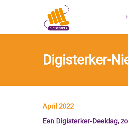
Skip
to
content
Digisterker-N
April 2022
Een
Digisterker-Deeldag, zo