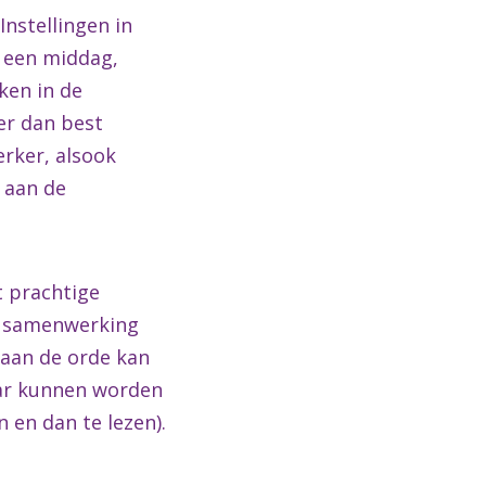
nstellingen in
f een middag,
ken in de
er dan best
erker, alsook
 aan de
t prachtige
in samenwerking
l aan de orde kan
aar kunnen worden
n en dan te lezen).