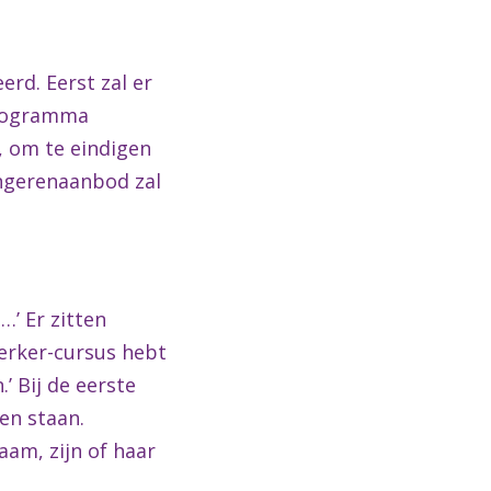
rd. Eerst zal er
programma
, om te eindigen
ongerenaanbod zal
…’ Er zitten
terker-cursus hebt
’ Bij de eerste
een staan.
aam, zijn of haar