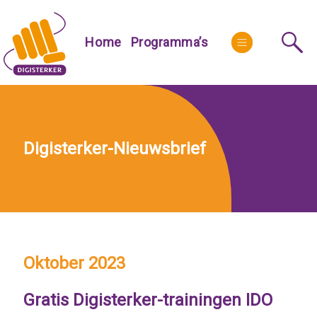
Skip
to
More
Home
Programma’s
content
Digisterker-Nieuwsbrief
Oktober 2023
Gratis Digisterker-trainingen IDO